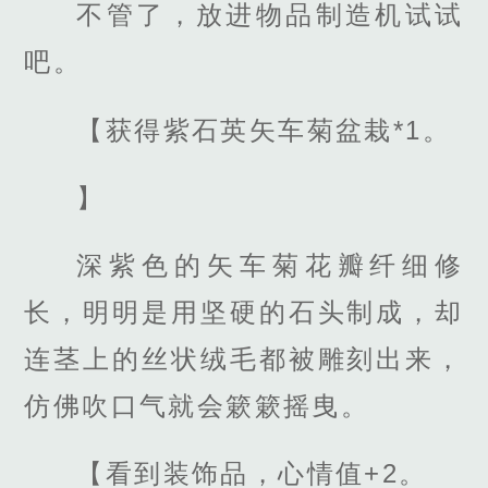
不管了，放进物品制造机试试
吧。
【获得紫石英矢车菊盆栽*1。
】
深紫色的矢车菊花瓣纤细修
长，明明是用坚硬的石头制成，却
连茎上的丝状绒毛都被雕刻出来，
仿佛吹口气就会簌簌摇曳。
【看到装饰品，心情值+2。