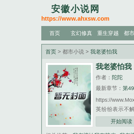
安徽小说网
https://www.ahxsw.com
首页
玄幻修真
重生穿越
都
首页
> 都市小说 >
我老婆怕我
我老婆怕我
作者：
陀陀
最新章节：
第4
https://
英纷纷表示不解
道“回家，吃软
开始阅读
想。这天下班后