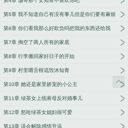
第4章 灏哥那个女知青不喜欢你吧
第5章 我不知道自己有没有事儿但是你们要有麻烦
第6章 你们看我那么好欺负吗把我的东西还给我
第7章 掏空了两人所有的家底
第8章 行李搬回家好日子的开始
第9章 村里嚼舌根诋毁沐知青
第10章 她还是家里娇宠的小公主
第11章 绿茶女上线蒋母反对婚事儿
第12章 怒呛绿茶女媳妇很可爱
第13章 误会解除感情升温