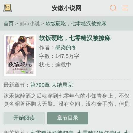
安徽小说网
首页
> 都市小说 >
软饭硬吃，七零糙汉被撩麻
软饭硬吃，七零糙汉被撩麻
作者：
墨染的冬
字数：147.5万字
状态：连载中
最新章节：
第790章 大结局完
沐禾婉醉酒之后魂穿到七零年代的小知青身上，不仅
臭名昭著还胸大无脑。没有空间，没有金手指，但是
她有一个无敌帅气的恋爱脑男人。继承了女主身体之
开始阅读
章节目录
后，远离渣男，用心经营自己的小家，改变风评，好
事一件接着一件。想吃兔子，老鹰空投。想吃鸡肉，