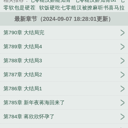
相关推荐：
七零糙汉娇能知青
七零糙汉娇知青txt
七
野鸡自己送上门。需要珍贵药材，上山随便捡。虐渣
零软包是硬茬
软饭硬吃七零糙汉被撩麻听书喜马拉
渣，踢绿茶，挣钱钱。生娃娃，上大学，搞科研，忙
雅
软饭硬吃七零糙汉被撩麻 笔趣阁
七零糙汉被撩
的一刻不得闲。...
最新章节（2024-09-07 18:28:01更新）
麻(沐禾婉、蒋灏)
软饭硬吃七零糙汉被撩麻听书
糙
《软饭硬吃，七零糙汉被撩麻》是墨染的冬精心创作
汉和软妹的
七零糙汉被撩麻 笔趣阁
糙汉子软妹子
第790章 大结局完
的都市小说类小说。
七零糙汉被撩麻作者
七零糙汉被撩麻 墨染的冬
七
零糙汉被撩麻沐禾婉蒋灏的真实身份
七零糙汉被撩
第789章 大结局4
麻+笔趣阁
糙汉和他的软妹
糙汉和他的软妹子
七
第788章 大结局3
零糙汉和娇艳美人明明卿
糙汉与软萌
七零糙汉白富
美撩汉
糙汉×软妹
软饭硬吃七零糙汉被撩麻最新
第787章 大结局2
七零糙汉被撩麻免费阅读
七零糙汉被撩麻最新章节
无弹窗
糙汉和他的软萌妹
糙汉和软妹
糙汉子和软
第786章 大结局1
萌
七零糙汉被撩麻沈禾婉
七零糙汉与美人
软饭硬
吃七零糙汉被撩麻最新章节 - 全文免费阅读
七零糙汉
第785章 新年夜蒋海回来了
娇知青免费
糙汉和他的软萌
糙汉软妹子文
糙汉与
他的软萌妹
糙汉和软妹文
失踪三年，我成神医强势
第784章 蒋欣欣怀孕了
归来
重生后我打脸天才校花
天气凉了，让豪门全家