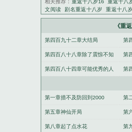
相关推荐：
重返十八岁16
重返十八
文阅读
剧名重返十八岁
重返十八
重返18岁(娱乐圈)
重返十八岁
重返
校霸叫什么名字
重返十八岁百科
重
《重返
墅，你闹什么？
入夜，霍总撕下伪
第四百九十二章大结局
第
手术台
夺我修为，那我就攻略你师
妇，被病娇暴君强夺了
偏心的爸，
第四百八十八章除了震惊不知
第
着过瘾
成帝当保安
大唐：我是太
迎，病娇校花醋意汹涌
道说什么
第四百八十四章可能优秀的人
第
都喜欢藏拙吧
后
第一章措不及防回到2000
第
第五章神仙开局
第
第八章起了点水花
第