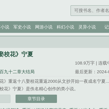
市小说
军史小说
网游小说
科幻小说
灵异小说
记
娶校花》宁夏
108.9万字 | 连载
百九十二章大结局
最后更新：2024-09-
花》重返十八娶校花重返2000从文抄开始一夜成名宁夏..
校花》宁夏》是佚名精心创作的类小说。
章节目录