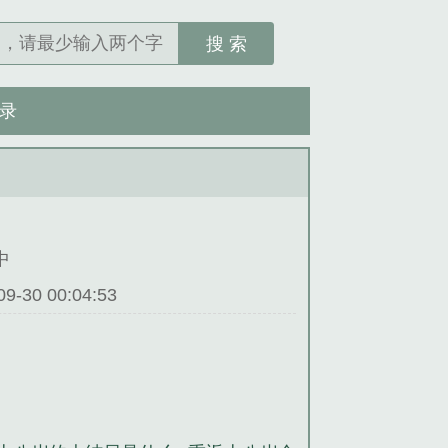
搜 索
录
中
30 00:04:53
.